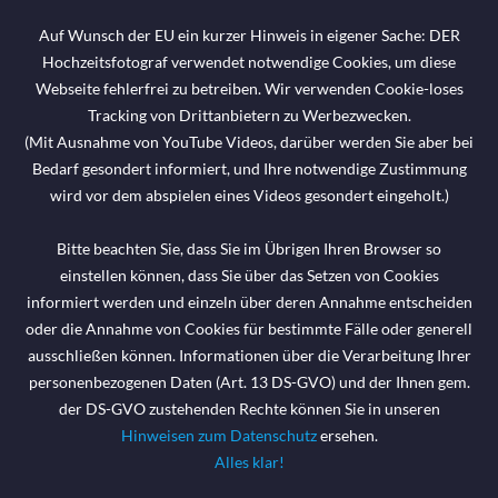
175.- €
Auf Wunsch der EU ein kurzer Hinweis in eigener Sache: DER
Hochzeitsfotograf verwendet notwendige Cookies, um diese
Webseite fehlerfrei zu betreiben. Wir verwenden Cookie-loses
Design Design Mini Fotobox den
Tracking von Drittanbietern zu Werbezwecken.
ganzen Tag mieten (Schweiz &
(Mit Ausnahme von YouTube Videos, darüber werden Sie aber bei
Österreich bis 0:00 Uhr). Hier steht der
Bedarf gesondert informiert, und Ihre notwendige Zustimmung
große Spaß im Fokus, sowie der
wird vor dem abspielen eines Videos gesondert eingeholt.)
günstige Preis! Anlieferung im Zuge der
Hochzeitsreportage inklusive.
Bitte beachten Sie, dass Sie im Übrigen Ihren Browser so
einstellen können, dass Sie über das Setzen von Cookies
Pauschalpreis mit Auf- & Abbau!
informiert werden und einzeln über deren Annahme entscheiden
Benötigt nur sehr wenig Platz in Ihrer
oder die Annahme von Cookies für bestimmte Fälle oder generell
Location! Alle Bilder sind auf Wunsch
ausschließen können. Informationen über die Verarbeitung Ihrer
(bei verfügbaren Internet) sofort
personenbezogenen Daten (Art. 13 DS-GVO) und der Ihnen gem.
teilbar (E-Mail). Innerhalb von 48
der DS-GVO zustehenden Rechte können Sie in unseren
Stunden bekommen Sie alle Bilder per
Hinweisen zum Datenschutz
ersehen.
Alles klar!
Download Link. Viele zusätzliche
Optionen z.B. Verkleidungsbox u.a. auf