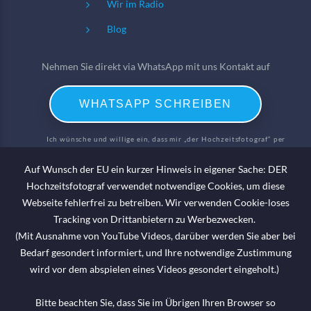
Wir im Radio
Blog
Nehmen Sie direkt via WhatsApp mit uns Kontakt auf
WHATSAPP SCHREIBEN
Ich wünsche und willige ein, dass mir „der Hochzeitsfotograf“ per
WhatsApp Informationen und Angebote zu meinen Anfragen, welche ich
Auf Wunsch der EU ein kurzer Hinweis in eigener Sache: DER
per WhatsApp gestellt habe; beantwortet.
Hochzeitsfotograf verwendet notwendige Cookies, um diese
Webseite fehlerfrei zu betreiben. Wir verwenden Cookie-loses
Haben wir Sie beeindruckt?
Tracking von Drittanbietern zu Werbezwecken.
Dann erzählen Sie es doch weiter!
(Mit Ausnahme von YouTube Videos, darüber werden Sie aber bei
Begeisterung braucht Öffentlichkeit
Bedarf gesondert informiert, und Ihre notwendige Zustimmung
Bewerten Sie uns auf Google
wird vor dem abspielen eines Videos gesondert eingeholt.)
Werden Sie unser Fan auf
Bitte beachten Sie, dass Sie im Übrigen Ihren Browser so