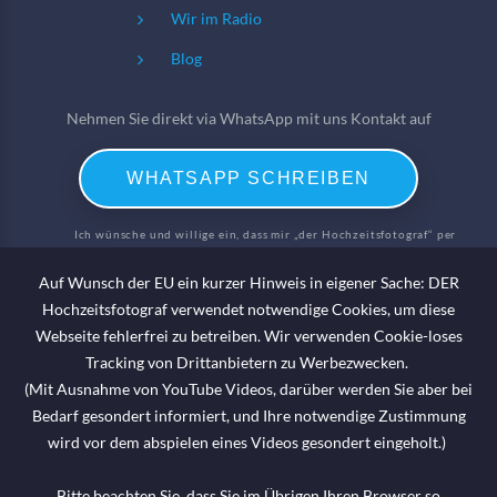
Wir im Radio
Blog
Nehmen Sie direkt via WhatsApp mit uns Kontakt auf
WHATSAPP SCHREIBEN
Ich wünsche und willige ein, dass mir „der Hochzeitsfotograf“ per
WhatsApp Informationen und Angebote zu meinen Anfragen, welche ich
Auf Wunsch der EU ein kurzer Hinweis in eigener Sache: DER
per WhatsApp gestellt habe; beantwortet.
Hochzeitsfotograf verwendet notwendige Cookies, um diese
Webseite fehlerfrei zu betreiben. Wir verwenden Cookie-loses
Haben wir Sie beeindruckt?
Tracking von Drittanbietern zu Werbezwecken.
Dann erzählen Sie es doch weiter!
(Mit Ausnahme von YouTube Videos, darüber werden Sie aber bei
Begeisterung braucht Öffentlichkeit
Bedarf gesondert informiert, und Ihre notwendige Zustimmung
Bewerten Sie uns auf Google
wird vor dem abspielen eines Videos gesondert eingeholt.)
Werden Sie unser Fan auf
Bitte beachten Sie, dass Sie im Übrigen Ihren Browser so